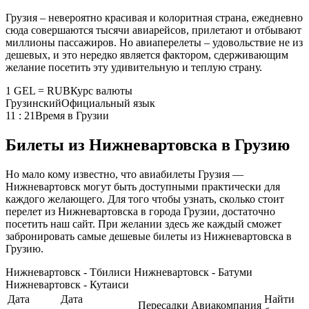
Грузия – невероятно красивая и колоритная страна, ежедневно
сюда совершаются тысячи авиарейсов, прилетают и отбывают
миллионы пассажиров. Но авиаперелеты – удовольствие не из
дешевых, и это нередко является фактором, сдерживающим
желание посетить эту удивительную и теплую страну.
1 GEL = RUB
Курс валюты
Грузинский
Официальный язык
11 : 21
Время в Грузии
Билеты из Нижневартовска в Грузию
Но мало кому известно, что авиабилеты Грузия —
Нижневартовск могут быть доступными практически для
каждого желающего. Для того чтобы узнать, сколько стоит
перелет из Нижневартовска в города Грузии, достаточно
посетить наш сайт. При желании здесь же каждый сможет
забронировать самые дешевые билеты из Нижневартовска в
Грузию.
Нижневартовск - Тбилиси
Нижневартовск - Батуми
Нижневартовск - Кутаиси
Дата
Дата
Найти
Пересадки
Авиакомпания