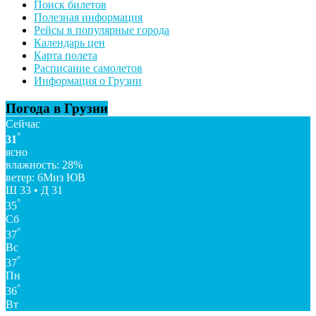
Поиск билетов
Полезная информация
Рейсы в популярные города
Календарь цен
Карта полета
Расписание самолетов
Информация о Грузии
Погода в Грузии
Сейчас
°
31
ясно
влажность: 28%
ветер: 6Миз ЮВ
Ш 33 • Д 31
°
35
Сб
°
37
Вс
°
37
Пн
°
36
Вт