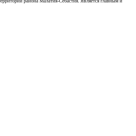
ерритории района Малатия-Себастия. Является главным и