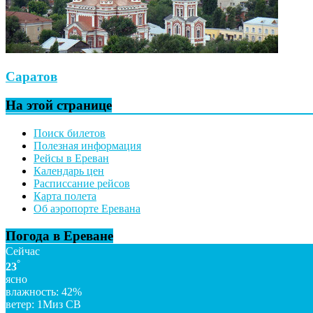
Саратов
На этой странице
Поиск билетов
Полезная информация
Рейсы в Ереван
Календарь цен
Расписсание рейсов
Карта полета
Об аэропорте Еревана
Погода в Ереване
Сейчас
°
23
ясно
влажность: 42%
ветер: 1Миз СВ