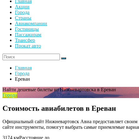
Главная
Акции
Города
Страны
Авиакомпании
Гостиницы
Пассажирам
Трансфер
Прокат авто
Главная
Города
Ереван
Найти дешевые билеты из Нижневартовска в Ереван
Города
Стоимость авиабилетов в Ереван
Официальный сайт Нижневартовск Авиа предоставляет своим к
сайте инструменты, помогут выбрать самые приемлемые вариан
3174 км
Расстояние до