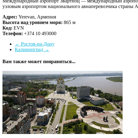
Международный аэропорт Звартноц — международный аэропорт 
узловым аэропортом национального авиаперевозчика страны Ai
Адрес:
Yerevan, Армения
Высота над уровнем моря:
865 м
Код:
EVN
Телефон:
+374 10 493000
←
Ростов-на-Дону
Калининград
→
Вам также может понравиться...
Ереван