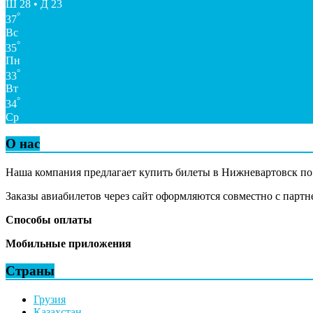
Ш 28 • Д 23
°
37
Вс
°
35
Пн
°
33
Вт
°
34
Ср
О нас
Наша компания предлагает купить билеты в Нижневартовск п
Заказы авиабилетов через сайт оформляются совместно с парт
Способы оплаты
Мобильные приложения
Страны
Грузия
Казахстан