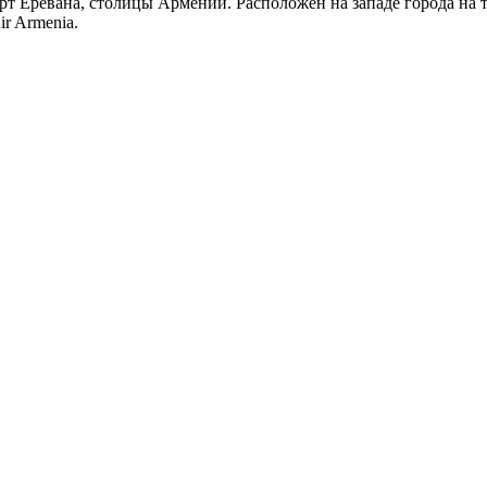
Еревана, столицы Армении. Расположен на западе города на т
r Armenia.