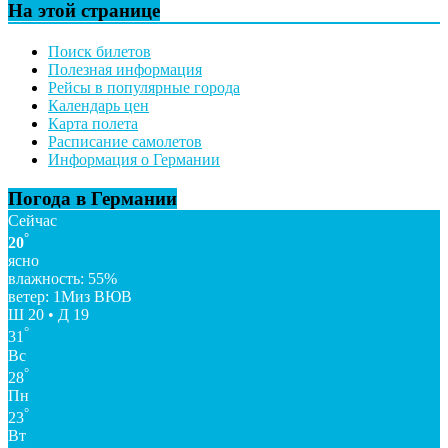
На этой странице
Поиск билетов
Полезная информация
Рейсы в популярные города
Календарь цен
Карта полета
Расписание самолетов
Информация о Германии
Погода в Германии
Сейчас
°
20
ясно
влажность: 55%
ветер: 1Миз ВЮВ
Ш 20 • Д 19
°
31
Вс
°
28
Пн
°
23
Вт