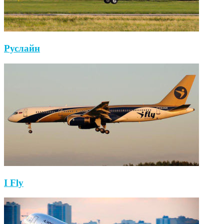
Руслайн
I Fly