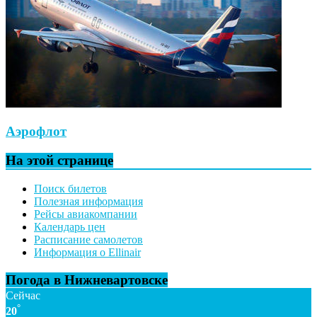
Аэрофлот
На этой странице
Поиск билетов
Полезная информация
Рейсы авиакомпании
Календарь цен
Расписание самолетов
Информация о Ellinair
Погода в Нижневартовске
Сейчас
°
20