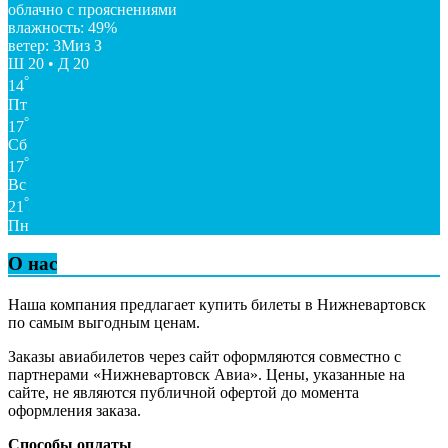
облачно с прояснениями
влажность: 49%
ветер: 3Миз З
Ш 20 • Д 20
°
14
Пт
°
17
Сб
°
17
Вс
°
21
Пн
О нас
Наша компания предлагает купить билеты в Нижневартовск
по самым выгодным ценам.
Заказы авиабилетов через сайт оформляются совместно с
партнерами «Нижневартовск Авиа». Цены, указанные на
сайте, не являются публичной офертой до момента
оформления заказа.
Способы оплаты