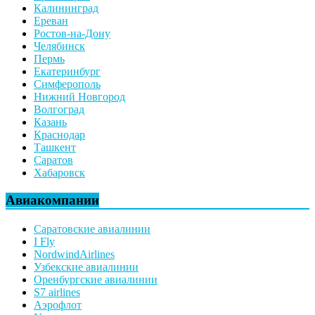
Калининград
Ереван
Ростов-на-Дону
Челябинск
Пермь
Екатеринбург
Симферополь
Нижний Новгород
Волгоград
Казань
Краснодар
Ташкент
Саратов
Хабаровск
Авиакомпании
Саратовские авиалинии
I Fly
NordwindAirlines
Узбекские авиалинии
Оренбургские авиалинии
S7 airlines
Аэрофлот